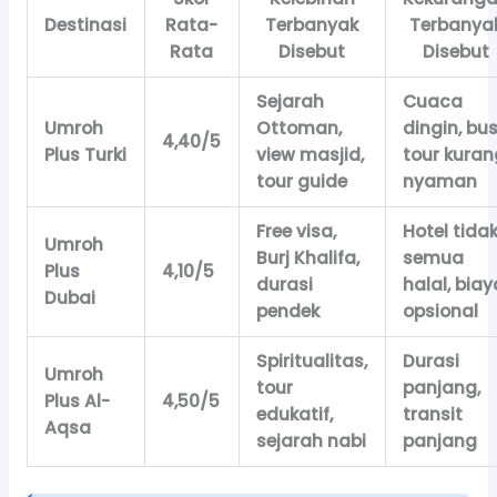
Destinasi
Rata-
Terbanyak
Terbanya
Rata
Disebut
Disebut
Sejarah
Cuaca
Umroh
Ottoman,
dingin, bu
4,40/5
Plus Turki
view masjid,
tour kuran
tour guide
nyaman
Free visa,
Hotel tida
Umroh
Burj Khalifa,
semua
Plus
4,10/5
durasi
halal, biay
Dubai
pendek
opsional
Spiritualitas,
Durasi
Umroh
tour
panjang,
Plus Al-
4,50/5
edukatif,
transit
Aqsa
sejarah nabi
panjang