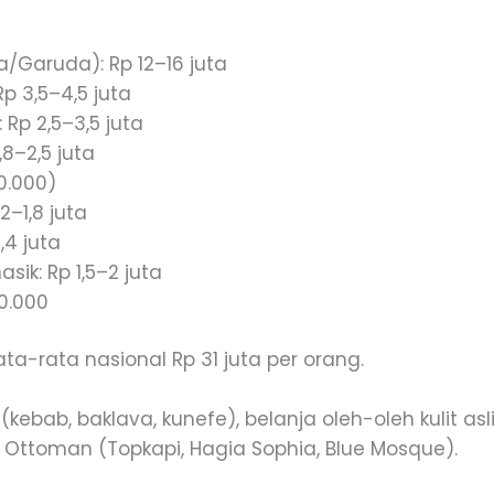
a/Garuda): Rp 12–16 juta
p 3,5–4,5 juta
Rp 2,5–3,5 juta
,8–2,5 juta
00.000)
2–1,8 juta
,4 juta
sik: Rp 1,5–2 juta
0.000
ata-rata nasional Rp 31 juta per orang.
(kebab, baklava, kunefe), belanja oleh-oleh kulit asl
n Ottoman (Topkapi, Hagia Sophia, Blue Mosque).