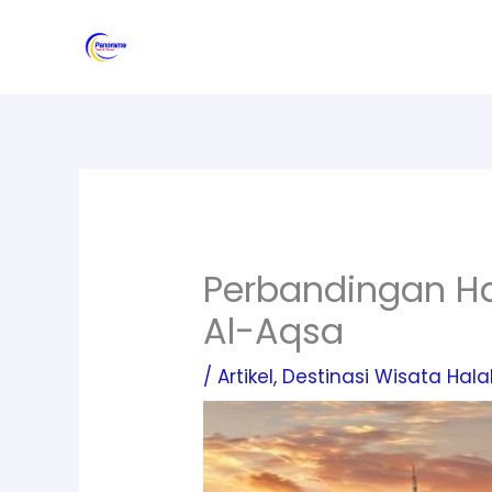
Skip
to
content
Perbandingan Har
Al-Aqsa
/
Artikel
,
Destinasi Wisata Hala