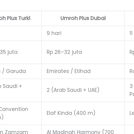
h Plus Turki
Umroh Plus Dubai
9 hari
11
35 juta
Rp 26–32 juta
R
 / Garuda
Emirates / Etihad
R
b Saudi +
3
2 (Arab Saudi + UAE)
P
 Convention
Elaf Kinda (400 m)
L
m)
an Zamzam
Al Madinah Harmony (700