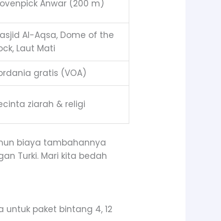
ovenpick Anwar (200 m)
asjid Al-Aqsa, Dome of the
ock, Laut Mati
ordania gratis (VOA)
ecinta ziarah & religi
mun biaya tambahannya
an Turki. Mari kita bedah
a untuk paket bintang 4, 12