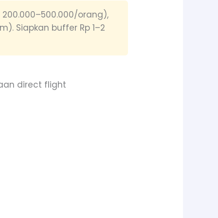
p 200.000–500.000/orang),
). Siapkan buffer Rp 1–2
an direct flight