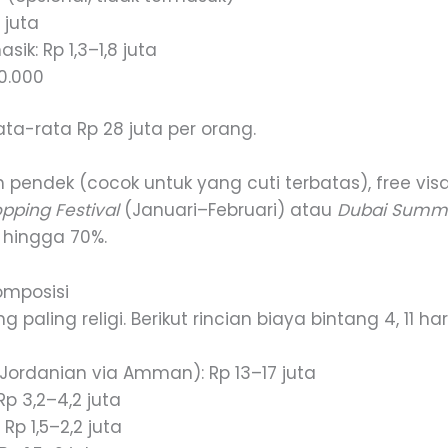
 juta
sik: Rp 1,3–1,8 juta
0.000
ata-rata Rp 28 juta per orang.
h pendek (cocok untuk yang cuti terbatas), free vi
pping Festival
(Januari–Februari) atau
Dubai Summe
 hingga 70%.
omposisi
paling religi. Berikut rincian biaya bintang 4, 11 hari
 Jordanian via Amman): Rp 13–17 juta
p 3,2–4,2 juta
p 1,5–2,2 juta