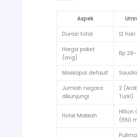
Aspek
Umro
Durasi total
12 hari
Harga paket
Rp 28–
(avg)
Maskapai default
Saudia
Jumlah negara
2 (Ara
dikunjungi
Turki)
Hilton
Hotel Makkah
(650 
Pullm