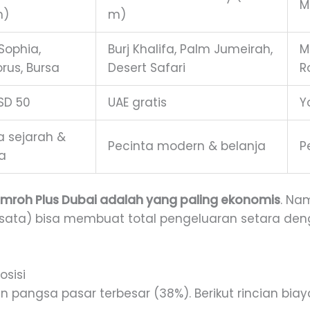
M
m)
m)
Sophia,
Burj Khalifa, Palm Jumeirah,
M
rus, Bursa
Desert Safari
R
USD 50
UAE gratis
Y
a sejarah &
Pecinta modern & belanja
P
a
mroh Plus Dubai adalah yang paling ekonomis
. Na
isata) bisa membuat total pengeluaran setara deng
osisi
n pangsa pasar terbesar (38%). Berikut rincian biay