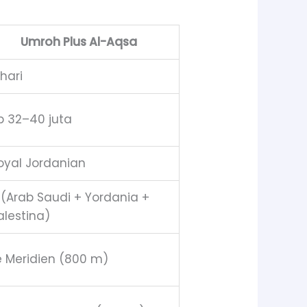
Umroh Plus Al-Aqsa
 hari
p 32–40 juta
oyal Jordanian
 (Arab Saudi + Yordania +
alestina)
e Meridien (800 m)