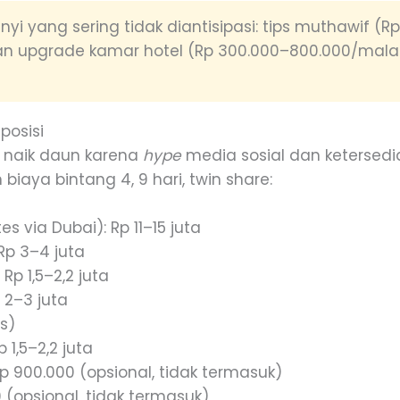
yi yang sering tidak diantisipasi: tips muthawif (R
dan upgrade kamar hotel (Rp 300.000–800.000/malam
posisi
g naik daun karena
hype
media sosial dan ketersedia
n biaya bintang 4, 9 hari, twin share:
s via Dubai): Rp 11–15 juta
Rp 3–4 juta
p 1,5–2,2 juta
 2–3 juta
is)
 1,5–2,2 juta
 Rp 900.000 (opsional, tidak termasuk)
0 (opsional, tidak termasuk)