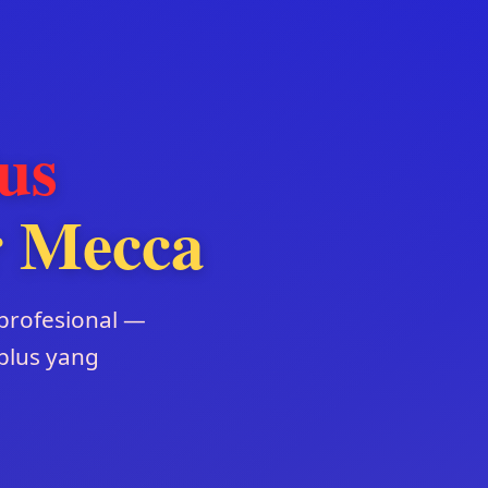
us
 Mecca
rofesional —
 plus yang