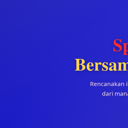
S
Bersa
Rencanakan 
dari mana