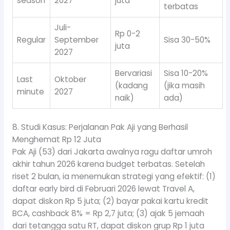
season
2027
juta
terbatas
Juli-
Rp 0-2
Regular
September
Sisa 30-50%
juta
2027
Bervariasi
Sisa 10-20%
Last
Oktober
(kadang
(jika masih
minute
2027
naik)
ada)
8. Studi Kasus: Perjalanan Pak Aji yang Berhasil
Menghemat Rp 12 Juta
Pak Aji (53) dari Jakarta awalnya ragu daftar umroh
akhir tahun 2026 karena budget terbatas. Setelah
riset 2 bulan, ia menemukan strategi yang efektif: (1)
daftar early bird di Februari 2026 lewat Travel A,
dapat diskon Rp 5 juta; (2) bayar pakai kartu kredit
BCA, cashback 8% = Rp 2,7 juta; (3) ajak 5 jemaah
dari tetangga satu RT, dapat diskon grup Rp 1 juta