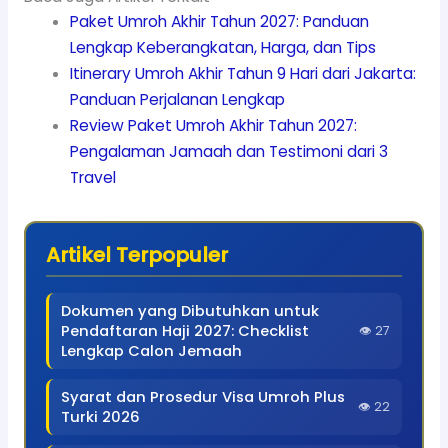
Paket Umroh Akhir Tahun 2027: Panduan
Lengkap Keberangkatan, Harga, dan Tips
Itinerary Umroh Akhir Tahun 9 Hari dari Jakarta:
Panduan Perjalanan Lengkap
Review Paket Umroh Akhir Tahun 2027:
Pengalaman Jamaah dan Testimoni dari 3
Travel
Artikel Terpopuler
Dokumen yang Dibutuhkan untuk
Pendaftaran Haji 2027: Checklist
👁 27
Lengkap Calon Jemaah
Syarat dan Prosedur Visa Umroh Plus
👁 22
Turki 2026