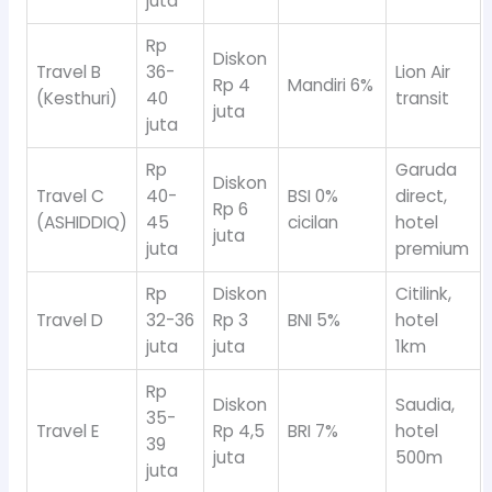
juta
Rp
Diskon
Travel B
36-
Lion Air
Rp 4
Mandiri 6%
(Kesthuri)
40
transit
juta
juta
Rp
Garuda
Diskon
Travel C
40-
BSI 0%
direct,
Rp 6
(ASHIDDIQ)
45
cicilan
hotel
juta
juta
premium
Rp
Diskon
Citilink,
Travel D
32-36
Rp 3
BNI 5%
hotel
juta
juta
1km
Rp
Diskon
Saudia,
35-
Travel E
Rp 4,5
BRI 7%
hotel
39
juta
500m
juta