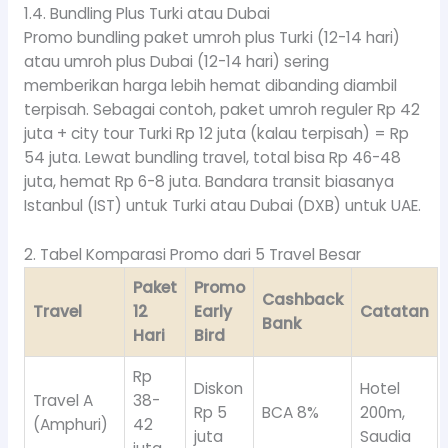
1.4. Bundling Plus Turki atau Dubai
Promo bundling paket umroh plus Turki (12-14 hari)
atau umroh plus Dubai (12-14 hari) sering
memberikan harga lebih hemat dibanding diambil
terpisah. Sebagai contoh, paket umroh reguler Rp 42
juta + city tour Turki Rp 12 juta (kalau terpisah) = Rp
54 juta. Lewat bundling travel, total bisa Rp 46-48
juta, hemat Rp 6-8 juta. Bandara transit biasanya
Istanbul (IST) untuk Turki atau Dubai (DXB) untuk UAE.
2. Tabel Komparasi Promo dari 5 Travel Besar
Paket
Promo
Cashback
Travel
12
Early
Catatan
Bank
Hari
Bird
Rp
Diskon
Hotel
Travel A
38-
Rp 5
BCA 8%
200m,
(Amphuri)
42
juta
Saudia