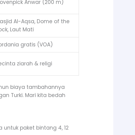
ovenpick Anwar (200 m)
asjid Al-Aqsa, Dome of the
ock, Laut Mati
ordania gratis (VOA)
ecinta ziarah & religi
mun biaya tambahannya
an Turki. Mari kita bedah
a untuk paket bintang 4, 12