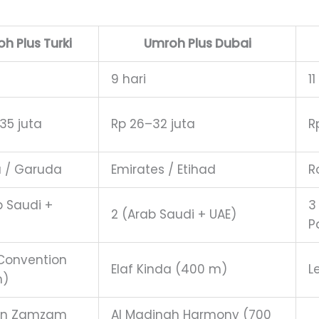
h Plus Turki
Umroh Plus Dubai
9 hari
11
35 juta
Rp 26–32 juta
R
 / Garuda
Emirates / Etihad
R
b Saudi +
3
2 (Arab Saudi + UAE)
P
 Convention
Elaf Kinda (400 m)
L
m)
an Zamzam
Al Madinah Harmony (700