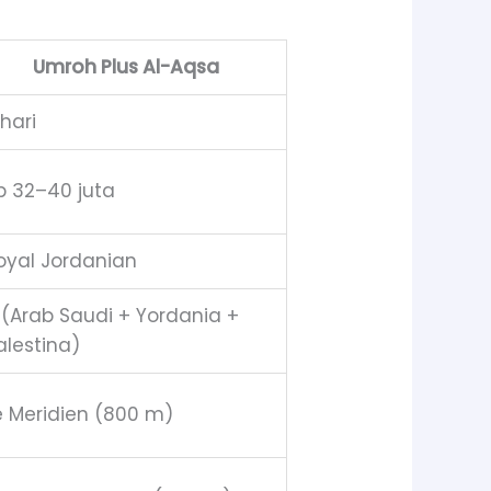
Umroh Plus Al-Aqsa
 hari
p 32–40 juta
oyal Jordanian
 (Arab Saudi + Yordania +
alestina)
e Meridien (800 m)