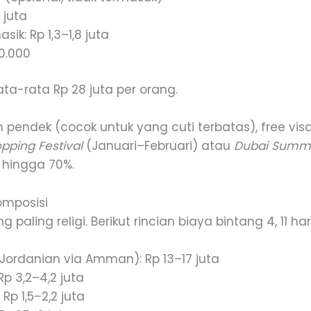
 juta
sik: Rp 1,3–1,8 juta
0.000
ata-rata Rp 28 juta per orang.
h pendek (cocok untuk yang cuti terbatas), free vi
pping Festival
(Januari–Februari) atau
Dubai Summe
 hingga 70%.
omposisi
paling religi. Berikut rincian biaya bintang 4, 11 hari
 Jordanian via Amman): Rp 13–17 juta
p 3,2–4,2 juta
p 1,5–2,2 juta