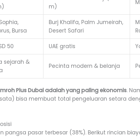
M
m)
m)
Sophia,
Burj Khalifa, Palm Jumeirah,
M
rus, Bursa
Desert Safari
R
USD 50
UAE gratis
Y
a sejarah &
Pecinta modern & belanja
P
a
mroh Plus Dubai adalah yang paling ekonomis
. Na
isata) bisa membuat total pengeluaran setara deng
osisi
n pangsa pasar terbesar (38%). Berikut rincian biay