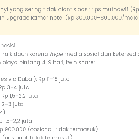
yi yang sering tidak diantisipasi: tips muthawif (R
dan upgrade kamar hotel (Rp 300.000–800.000/malam
posisi
g naik daun karena
hype
media sosial dan ketersedia
n biaya bintang 4, 9 hari, twin share:
s via Dubai): Rp 11–15 juta
Rp 3–4 juta
p 1,5–2,2 juta
 2–3 juta
is)
 1,5–2,2 juta
 Rp 900.000 (opsional, tidak termasuk)
0 (opsional, tidak termasuk)