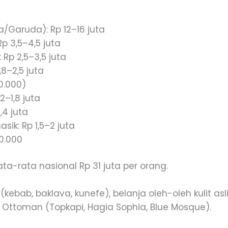
a/Garuda): Rp 12–16 juta
p 3,5–4,5 juta
Rp 2,5–3,5 juta
,8–2,5 juta
00.000)
2–1,8 juta
,4 juta
sik: Rp 1,5–2 juta
0.000
ata-rata nasional Rp 31 juta per orang.
(kebab, baklava, kunefe), belanja oleh-oleh kulit asl
n Ottoman (Topkapi, Hagia Sophia, Blue Mosque).