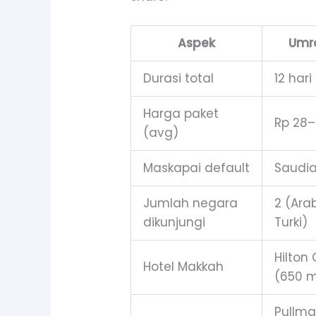
Aspek
Umro
Durasi total
12 hari
Harga paket
Rp 28–
(avg)
Maskapai default
Saudia
Jumlah negara
2 (Ara
dikunjungi
Turki)
Hilton
Hotel Makkah
(650 
Pullm