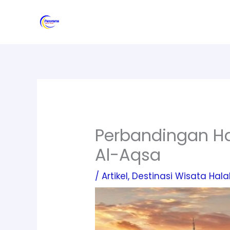
Skip
to
content
Perbandingan Har
Al-Aqsa
/
Artikel
,
Destinasi Wisata Hala