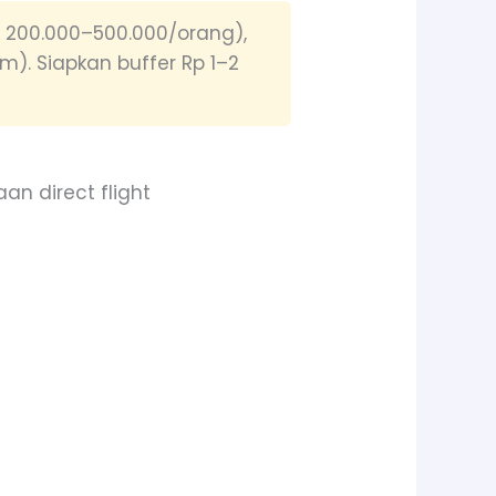
p 200.000–500.000/orang),
). Siapkan buffer Rp 1–2
an direct flight